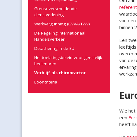
Om aan d
referen
Grensoverschrijdende
waardoor
dienstverlening
van een 
Werkvergunning (GVVA/TWV)
binnen 2
De Regeling Internationaal
Handelsverkeer
Een twee
leeftijd
Detachering in de EU
overeens
Het toelatingsbeleid voor geestelijk
van deze
bedienaren
ervaring
Verblijf als chiropractor
werkzam
Looncriteria
Eur
Wie het 
een
Eur
heeft ha
De
salar