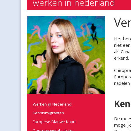
werken in nederland
Ver
Het bero
niet een
als Cana
erkend.
Chiropra
Europese
nadelen 
Ken
Werken in Nederland
Kennismigranten
De meest
Europese Blauwe Kaart
mogelijk
Concernoverplaatsing