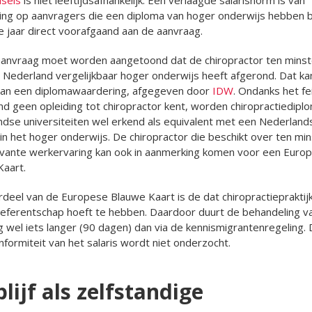
ing op aanvragers die een diploma van hoger onderwijs hebben 
ie jaar direct voorafgaand aan de aanvraag.
aanvraag moet worden aangetoond dat de chiropractor ten minst
 Nederland vergelijkbaar hoger onderwijs heeft afgerond. Dat ka
van een diplomawaardering, afgegeven door
IDW
. Ondanks het fe
d geen opleiding tot chiropractor kent, worden chiropractiedipl
ndse universiteiten wel erkend als equivalent met een Nederland
in het hoger onderwijs. De chiropractor die beschikt over ten min
evante werkervaring kan ook in aanmerking komen voor een Euro
aart.
deel van de Europese Blauwe Kaart is de dat chiropractiepraktijk
eferentschap hoeft te hebben. Daardoor duurt de behandeling v
 wel iets langer (90 dagen) dan via de kennismigrantenregeling.
formiteit van het salaris wordt niet onderzocht.
lijf als zelfstandige