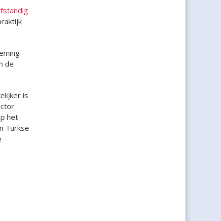
lfstandig
raktijk
neming
n de
lijker is
actor
op het
n Turkse
e