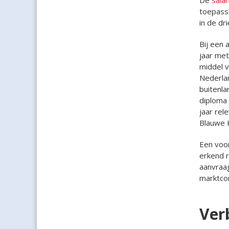
toepass
in de dr
Bij een 
jaar met
middel 
Nederlan
buitenla
diploma 
jaar rel
Blauwe K
Een voor
erkend r
aanvraag
marktcon
Verb