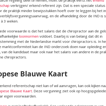
eze regeling deel te nemen, moet de praktijk eerst het
erkend
tschap
verkrijgen/ erkend referent zijn. Dat is een speciale status
 de praktijk minder bewijsstukken hoeft over te leggen bij het i
verblijfsvergunningsaanvraag, en de afhandeling door de IND is sn
 à 3 weken.
de voorwaarde is dat het salaris dat de chiropractor aan de ge
safhankelijke
loonnormen
voldoet. Daarbij is van belang dat dit in
temming met de Nederlandse markt voor chiropractors is. In he
 marktconformiteit kan de IND onderzoek doen naar opleiding e
, van de kandidaat maar ook naar het salaris van andere in de prak
e chiropractors.
opese Blauwe Kaart
erkend referentschap niet kan of wil aanvragen, kan ook kijken na
opese Blauwe Kaart
. Deze vergunning ziet ook op hoogopgeleide
ar eigen voorwaarden.
iseis
is niet leeftijdsafhankelijk. Een verlaagde salarisnorm is van