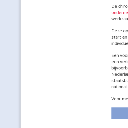
De chiro
ondern
werkzaa
Deze opt
start en
individu
Een voor
een verb
bijvoorb
Nederla
staatsb
national
Voor me