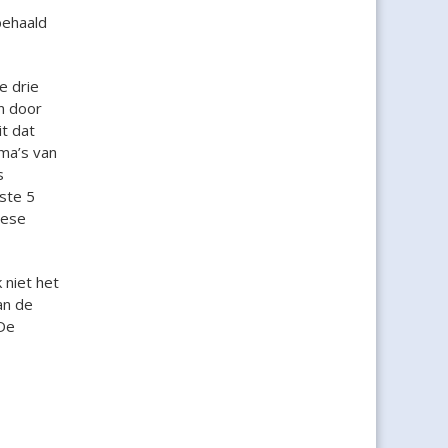
behaald
e drie
n door
it dat
oma’s van
s
ste 5
pese
 niet het
an de
 De