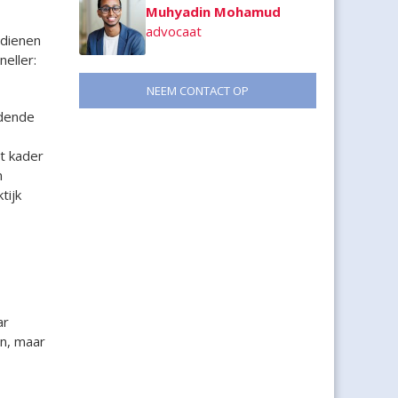
Muhyadin Mohamud
advocaat
ndienen
eller:
NEEM CONTACT OP
ldende
t kader
n
tijk
ar
n, maar