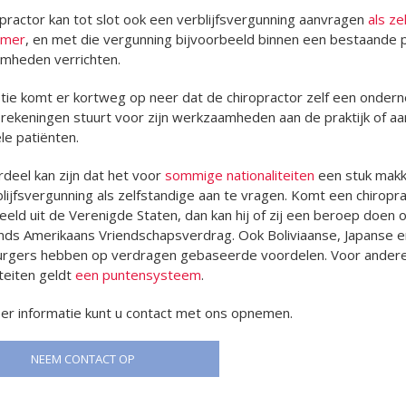
practor kan tot slot ook een verblijfsvergunning aanvragen
als ze
emer
, en met die vergunning bijvoorbeeld binnen een bestaande p
mheden verrichten.
ie komt er kortweg op neer dat de chiropractor zelf een onder
 rekeningen stuurt voor zijn werkzaamheden aan de praktijk of aa
ele patiënten.
deel kan zijn dat het voor
sommige nationaliteiten
een stuk makke
lijfsvergunning als zelfstandige aan te vragen. Komt een chiropr
eeld uit de Verenigde Staten, dan kan hij of zij een beroep doen 
nds Amerikaans Vriendschapsverdrag. Ook Boliviaanse, Japanse e
urgers hebben op verdragen gebaseerde voordelen. Voor ander
iteiten geldt
een puntensysteem
.
er informatie kunt u contact met ons opnemen.
NEEM CONTACT OP