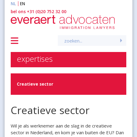
NL
EN
inhoud
bel ons +31 (0)20 752 32 00
Zoeken
naar:
expertises
Creatieve sector
Creatieve sector
Wil je als werknemer aan de slag in de creatieve
sector in Nederland, en kom je van buiten de EU? Dan