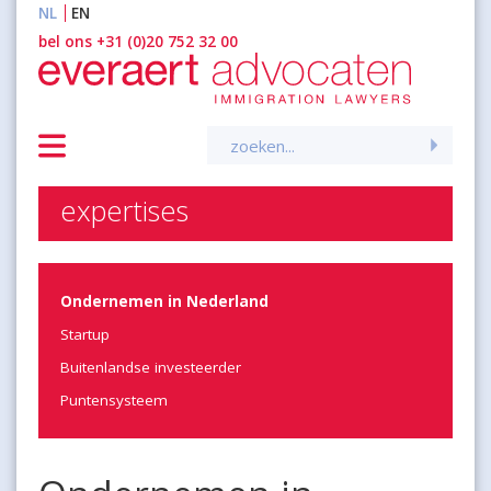
NL
EN
inhoud
bel ons +31 (0)20 752 32 00
Zoeken
naar:
expertises
Ondernemen in Nederland
Startup
Buitenlandse investeerder
Puntensysteem