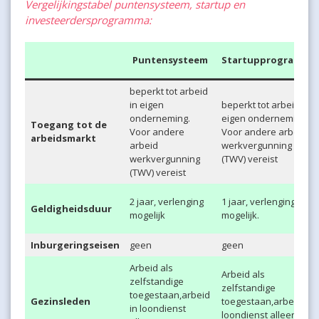
Vergelijkingstabel puntensysteem, startup en
investeerdersprogramma:
Puntensysteem
Startupprogramma
beperkt tot arbeid
in eigen
beperkt tot arbeid in
onderneming.
eigen onderneming.
Toegang tot de
Voor andere
Voor andere arbeid
arbeidsmarkt
arbeid
werkvergunning
werkvergunning
(TWV) vereist
(TWV) vereist
2 jaar, verlenging
1 jaar, verlenging niet
Geldigheidsduur
mogelijk
mogelijk.
Inburgeringseisen
geen
geen
Arbeid als
Arbeid als
zelfstandige
zelfstandige
toegestaan,arbeid
Gezinsleden
toegestaan,arbeid in
in loondienst
loondienst alleen