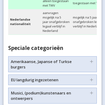
alleen toegestaan
toegestaan met TWV
met TWV
aanvragen
mogelijk na 5
mogelijk na 5 jaar
Nederlandse
jaar onafgebroken
onafgebroken legaal
nationaliteit
legaal verblijf in
verblijf in Nederland
Nederland
Speciale categorieën
Amerikaanse, Japanse of Turkse
burgers
EU langdurig ingezetenen
Musici, (podium)kunstenaars en
ontwerpers