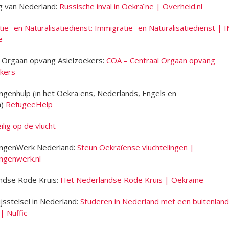
g van Nederland:
Russische inval in Oekraïne | Overheid.nl
ie- en Naturalisatiedienst: Immigratie- en Naturalisatiedienst | 
e
l Orgaan opvang Asielzoekers:
COA – Centraal Orgaan opvang
ekers
ingenhulp (in het Oekraïens, Nederlands, Engels en
h)
RefugeeHelp
lig op de vlucht
lingenWerk Nederland:
Steun Oekraïense vluchtelingen |
ingenwerk.nl
ndse Rode Kruis:
Het Nederlandse Rode Kruis | Oekraïne
sstelsel in Nederland:
Studeren in Nederland met een buitenlan
| Nuffic