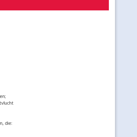
en;
vlucht
, die: