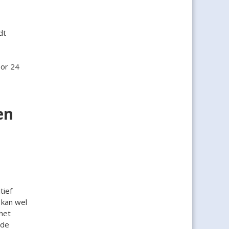
dt
oor 24
en
tief
kan wel
het
mde