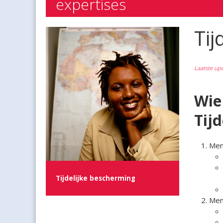
expertises
Tij
Laatste up
Wie 
Tij
Mens
Tijdelijke bescherming
Mens