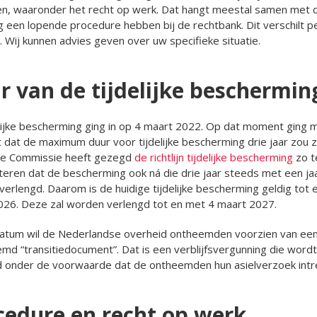
n, waaronder het recht op werk. Dat hangt meestal samen met 
og een lopende procedure hebben bij de rechtbank. Dit verschilt p
 Wij kunnen advies geven over uw specifieke situatie.
r van de tijdelijke beschermin
lijke bescherming ging in op 4 maart 2022. Op dat moment ging 
t dat de maximum duur voor tijdelijke bescherming drie jaar zou z
e Commissie heeft gezegd
de richtlijn tijdelijke bescherming
zo t
teren dat de bescherming ook ná die drie jaar steeds met een ja
erlengd. Daarom is de huidige tijdelijke bescherming geldig tot 
026. Deze zal worden verlengd tot en met 4 maart 2027.
datum wil de Nederlandse overheid ontheemden voorzien van ee
d “transitiedocument”. Dat is een verblijfsvergunning die wordt
d onder de voorwaarde dat de ontheemden hun asielverzoek int
cedure en recht op werk