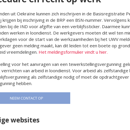
en uit Oekraïne kunnen zich inschrijven in de Basisregistratie 
ij krijgen bij inschrijving in de BRP een BSN-nummer. Vervolgens k
den bij de IND voor afgifte van een verblijfssticker. Daarmee kun
den werken in loondienst. De werkgevers moeten dit wel ten mi
rkdagen voor de start van de werkzaamheden bij het UWV melde
ever geen melding maakt, kan dit leiden tot een boete op grond
eid vreemdelingen.
Het meldingsformulier vindt u hier.
telling voor het aanvragen van een tewerkstellingsvergunning geld
 verrichten van arbeid in loondienst. Voor arbeid als zelfstandige 
lijfsvergunning als zelfstandige nodig of moet de opdrachtgever
gunning hebben.
NEEM CONTACT OP
ige websites