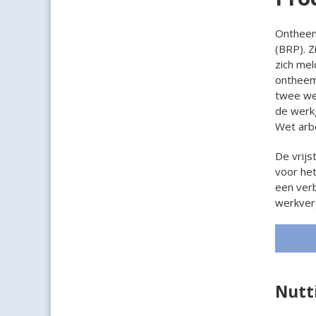
Ontheemd
(BRP). Z
zich mel
ontheem
twee we
de werkg
Wet arb
De vrijs
voor het
een verb
werkver
Nutt