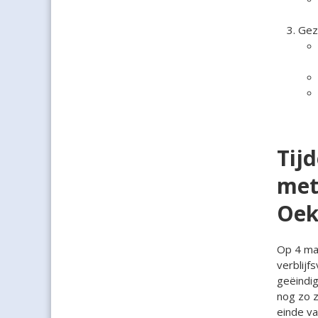
Gez
Tij
met
Oek
Op 4 maa
verblijf
geëindi
nog zo z
einde va