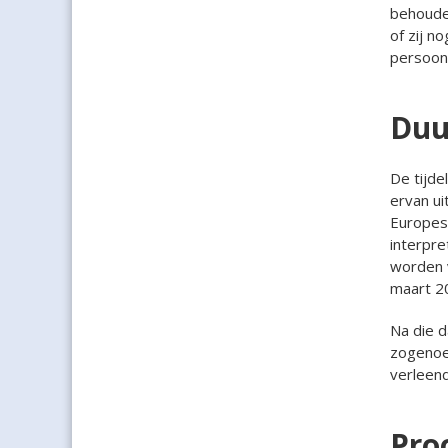
behoude
of zij n
persoon.
Duu
De tijde
ervan ui
Europes
interpre
worden v
maart 2
Na die 
zogenoem
verleen
Pro