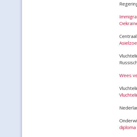
Regerin
Immigrat
Oekraïn
Centraa
Asielzo
Vluchtel
Russisc
Wees vei
Vluchte
Vluchtel
Nederla
Onderwij
diploma 