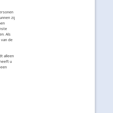
Personen
unnen zij
nen
nste
n. Als
 van de
t alleen
heeft u
 een