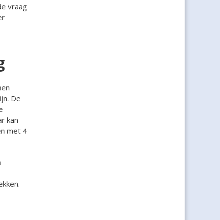
de vraag
er
g
men
ijn. De
e
ar kan
en met 4
n
rekken.