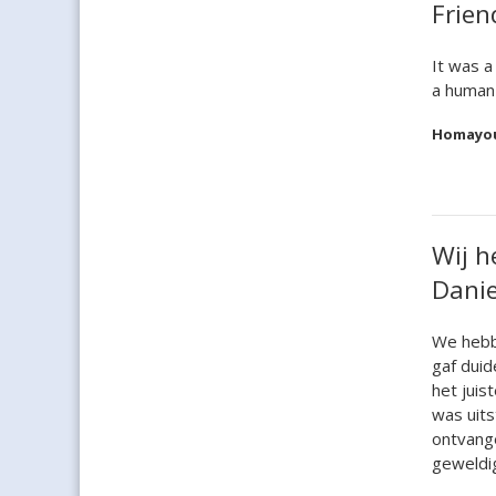
Frien
It was a
a human 
Homayou
Wij h
Danie
We hebbe
gaf duid
het juis
was uits
ontvang
geweldig