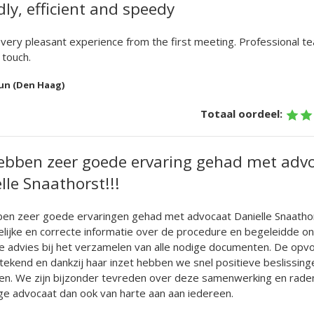
dly, efficient and speedy
 very pleasant experience from the first meeting. Professional t
touch.
n (Den Haag)
Totaal oordeel:
ebben zeer goede ervaring gehad met adv
lle Snaathorst!!!
n zeer goede ervaringen gehad met advocaat Danielle Snaathors
elijke en correcte informatie over de procedure en begeleidde o
te advies bij het verzamelen van alle nodige documenten. De opvo
tekend en dankzij haar inzet hebben we snel positieve beslissing
en. We zijn bijzonder tevreden over deze samenwerking en rade
e advocaat dan ook van harte aan aan iedereen.