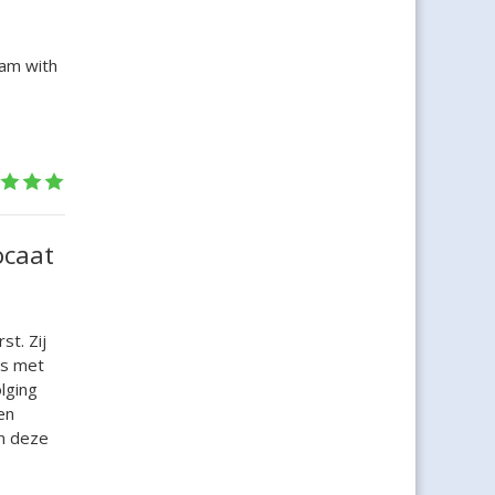
eam with
ocaat
t. Zij
ns met
lging
en
n deze