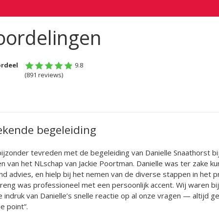
oordelingen
ordeel
9.8
(891 reviews)
ekende begeleiding
 bijzonder tevreden met de begeleiding van Danielle Snaathorst bi
en van het NLschap van Jackie Poortman. Danielle was ter zake kun
nd advies, en hielp bij het nemen van de diverse stappen in het p
reng was professioneel met een persoonlijk accent. Wij waren bi
 indruk van Danielle’s snelle reactie op al onze vragen — altijd g
e point”.