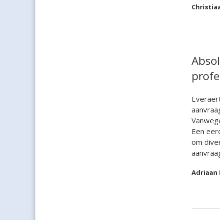
Christia
Absol
profe
Everaert
aanvraag
Vanwege 
Een eerd
om diver
aanvraag
Adriaan