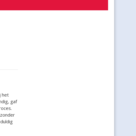
j het
dig, gaf
roces.
jzonder
eduldig