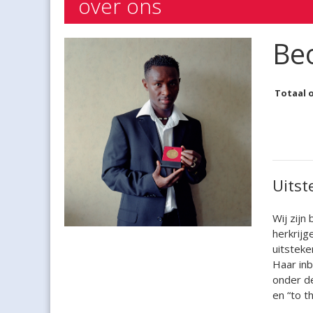
over ons
Be
Totaal 
Uitst
Wij zijn
herkrijg
uitsteke
Haar inb
onder de
en “to th