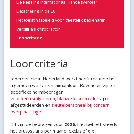
De Regeling Internationaal Handelsverkeer
Detachering in de EU
Het toelatingsbeleid voor geestelijk bedienaren
Verblijf als chiropractor
Looncriteria
Looncriteria
Iedereen die in Nederland werkt heeft recht op het
algemeen wettelijk minimumloon. Bovendien zijn er
specifieke normbedragen
voor
kennismigranten
,
blauwe kaarthouders
, pas
afgestudeerden en
sleutelpersoneel bij concern-
overplaatsingen
.
Dit zijn de bedragen voor
2026
. Het betreft steeds
het brutosalaris per maand, exclusief 8%