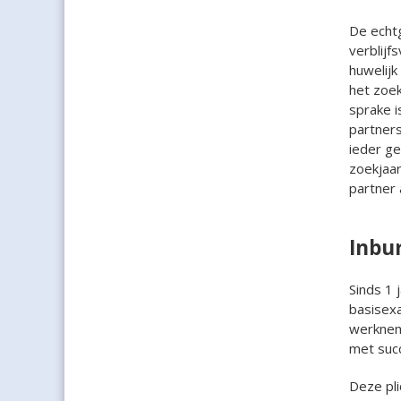
De echt
verblijf
huwelijk
het zoek
sprake i
partners
ieder ge
zoekjaa
partner 
Inbu
Sinds 1 
basisexa
werkneme
met succ
Deze pli