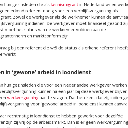
n hun gezinsleden die als
kennismigrant
in Nederland willen werk
een erkend referent nodig voor een verblijfsvergunning als
igrant. Zowel de werkgever als de werknemer kunnen de aanvraa
ijfsvergunning indienen. De werkgever moet financieel gezond zij
st moet het salaris van de werknemer voldoen aan de
igrantennorm en marktconform zijn.
raag bij een referent die wél de status als erkend referent heef
verwerkt.
 in ‘gewone’ arbeid in loondienst
en hun gezinsleden die voor een Nederlandse werkgever werken
verblijfsvergunning kunnen na één jaar bij deze werkgever blijve
een
werkvergunning
aan te vragen. Dat betekent dat zij, indien g
lijfsvergunning voor ‘gewone’ arbeid in loondienst kunnen aanvra
jaar rechtmatig in loondienst te hebben gewerkt voor dezelfde
r zijn zij vrij op de arbeidsmarkt. Dan is er geen werkvergunnin