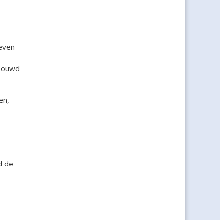
oeven
rbouwd
en,
d de