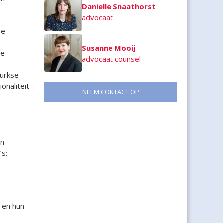
Danielle Snaathorst
-
advocaat
se
Susanne Mooij
de
advocaat counsel
urkse
onaliteit
NEEM CONTACT OP
in
s:
 en hun