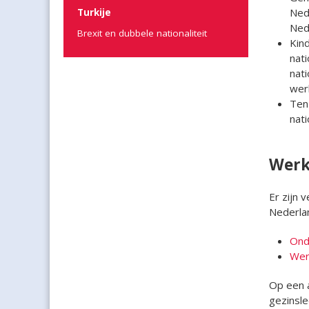
Ned
Turkije
Ned
Brexit en dubbele nationaliteit
Kin
nat
nati
wer
Ten
nati
Werk
Er zijn 
Nederla
Ond
Wer
Op een a
gezinsle