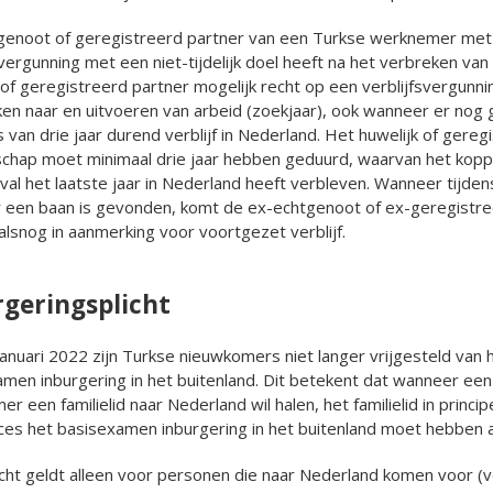
genoot of geregistreerd partner van een Turkse werknemer met
svergunning met een niet-tijdelijk doel heeft na het verbreken van
 of geregistreerd partner mogelijk recht op een verblijfsvergunni
en naar en uitvoeren van arbeid (zoekjaar), ook wanneer er nog
s van drie jaar durend verblijf in Nederland. Het huwelijk of gereg
chap moet minimaal drie jaar hebben geduurd, waarvan het koppe
val het laatste jaar in Nederland heeft verbleven. Wanneer tijden
r een baan is gevonden, komt de ex-echtgenoot of ex-geregistr
alsnog in aanmerking voor voortgezet verblijf.
rgeringsplicht
januari 2022 zijn Turkse nieuwkomers niet langer vrijgesteld van 
men inburgering in het buitenland. Dit betekent dat wanneer ee
r een familielid naar Nederland wil halen, het familielid in princip
es het basisexamen inburgering in het buitenland moet hebben 
cht geldt alleen voor personen die naar Nederland komen voor (ver