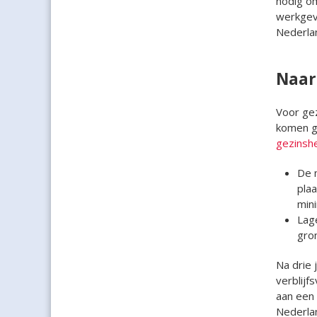
nodig om
werkgeve
Nederlan
Naar 
Voor gez
komen ge
gezinshe
De m
plaa
mini
Lag
gro
Na drie 
verblijf
aan een 
Nederlan