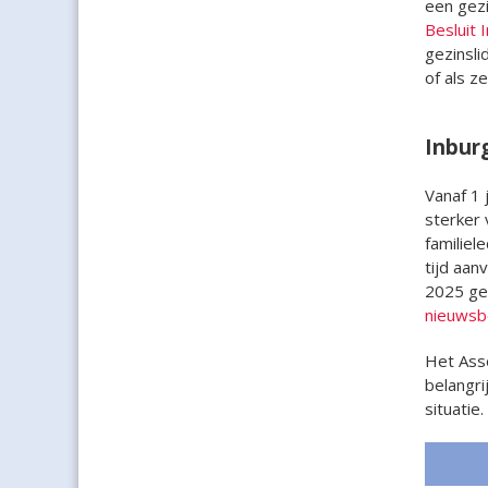
een gezi
Besluit 
gezinsli
of als ze
Inburg
Vanaf 1 
sterker 
familiel
tijd aan
2025 gel
nieuwsb
Het Asso
belangri
situatie