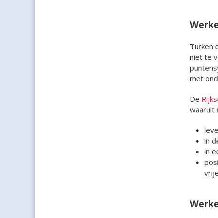
Werke
Turken d
niet te 
puntens
met ond
De
Rijk
waaruit 
leve
in 
in e
pos
vri
Werke