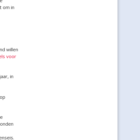
re
t om in
nd willen
els voor
ar, in
 op
de
rbonden
enseis.