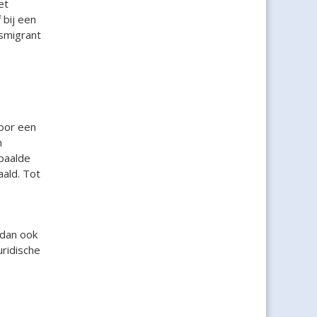
et
 bij een
ismigrant
voor een
n
epaalde
aald. Tot
 dan ook
uridische