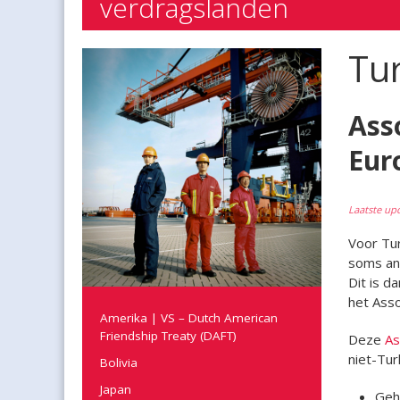
verdragslanden
Tur
Ass
Eur
Laatste up
Voor Tu
soms and
Dit is d
het Asso
Amerika | VS – Dutch American
Friendship Treaty (DAFT)
Deze
As
niet-Tur
Bolivia
Japan
Gehu