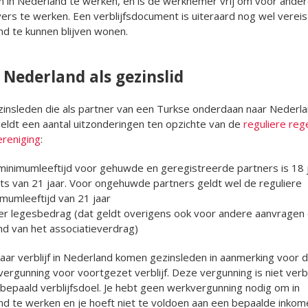
 in Nederland te werken, en is de werknemer vrij om voor ande
rs te werken. Een verblijfsdocument is uiteraard nog wel vereis
d te kunnen blijven wonen.
Nederland als gezinslid
insleden die als partner van een Turkse onderdaan naar Nederla
ldt een aantal uitzonderingen ten opzichte van de
reguliere reg
reniging
:
inimumleeftijd voor gehuwde en geregistreerde partners is 18 ja
ts van 21 jaar. Voor ongehuwde partners geldt wel de reguliere
mumleeftijd van 21 jaar
er legesbedrag (dat geldt overigens ook voor andere aanvragen
nd van het associatieverdrag)
jaar verblijf in Nederland komen gezinsleden in aanmerking voor 
svergunning voor voortgezet verblijf. Deze vergunning is niet ve
bepaald verblijfsdoel. Je hebt geen werkvergunning nodig om in
d te werken en je hoeft niet te voldoen aan een bepaalde inkom