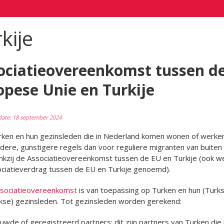
kije
ociatieovereenkomst tussen d
opese Unie en Turkije
date: 18 september 2024
rken en hun gezinsleden die in Nederland komen wonen of werke
ere, gunstigere regels dan voor reguliere migranten van buiten
ankzij de Associatieovereenkomst tussen de EU en Turkije (ook w
ciatieverdrag tussen de EU en Turkije genoemd).
sociatieovereenkomst
is van toepassing op Turken en hun (Turks
kse) gezinsleden. Tot gezinsleden worden gerekend:
wde of geregistreerd partners; dit zijn partners van Turken die 