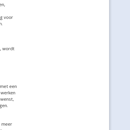
en,
g voor
n.
t, wordt
 met een
n werken
ewenst,
gen.
g meer