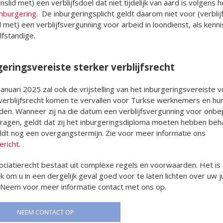
nslid met) een verblijfsdoel dat niet tijdelijk van aard is volgens h
Inburgering
. De inburgeringsplicht geldt daarom niet voor (verblijf
d met) een verblijfsvergunning voor arbeid in loondienst, als kenn
lfstandige.
eringsvereiste sterker verblijfsrecht
januari 2025 zal ook de vrijstelling van het inburgeringsvereiste 
verblijfsrecht komen te vervallen voor Turkse werknemers en hu
eden. Wanneer zij na die datum een verblijfsvergunning voor onb
vragen, geldt dat zij het inburgeringsdiploma moeten hebben beh
dt nog een overgangstermijn. Zie voor meer informatie ons
ericht
.
ciatierecht bestaat uit complexe regels en voorwaarden. Het is
jk om u in een dergelijk geval goed voor te laten lichten over uw j
. Neem voor meer informatie contact met ons op.
NEEM CONTACT OP