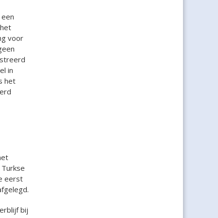
 een
 het
ng voor
 geen
istreerd
l in
s het
eerd
het
n Turkse
e eerst
afgelegd.
blijf bij