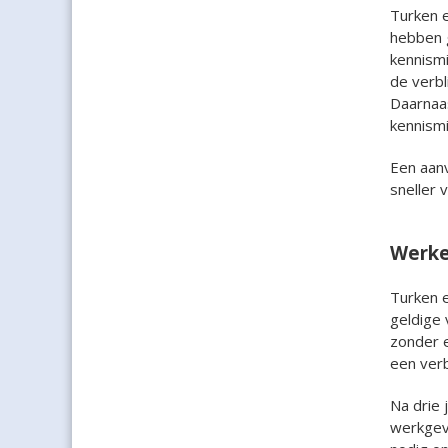
Turken e
hebben g
kennism
de verbl
Daarnaa
kennism
Een aanv
sneller 
Werken
Turken 
geldige 
zonder 
een verb
Na drie 
werkgeve