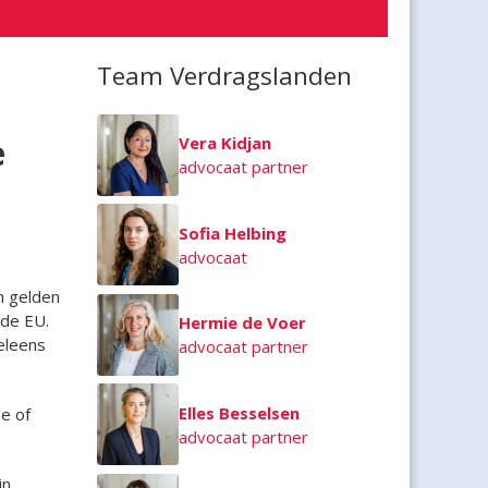
Team Verdragslanden
e
Vera Kidjan
advocaat partner
Sofia Helbing
advocaat
n gelden
 de EU.
Hermie de Voer
eleens
advocaat partner
Elles Besselsen
e of
advocaat partner
in