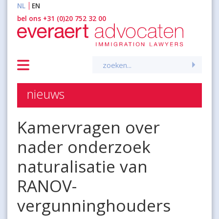
NL
EN
inhoud
bel ons +31 (0)20 752 32 00
Zoeken
naar:
nieuws
Kamervragen over
nader onderzoek
naturalisatie van
RANOV-
vergunninghouders