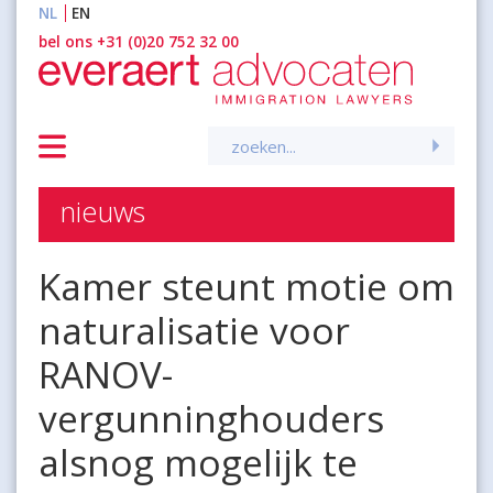
NL
EN
inhoud
bel ons +31 (0)20 752 32 00
Zoeken
naar:
nieuws
Kamer steunt motie om
naturalisatie voor
RANOV-
vergunninghouders
alsnog mogelijk te