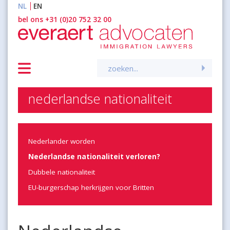
NL
EN
inhoud
bel ons +31 (0)20 752 32 00
Zoeken
naar:
nederlandse nationaliteit
Nederlander worden
Nederlandse nationaliteit verloren?
Dubbele nationaliteit
EU-burgerschap herkrijgen voor Britten