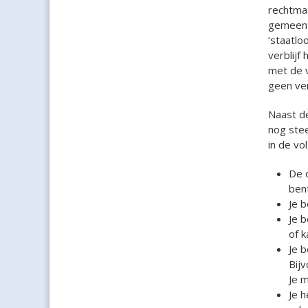
rechtmat
gemeente
‘staatlo
verblijf
met de v
geen ver
Naast de
nog stee
in de vo
De o
bent
Je b
Je b
of k
Je 
Bijv
Je m
Je h