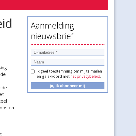
eid
Aanmelding
nieuwsbrief
king
Ik geef toestemming om mij te mailen
 de
en ga akkoord met
het privacybeleid
.
ende
et
eel
loos en
ie