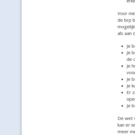
erke
Voor min
de brp 
mogelijk
als aan
Je 
J
e b
de 
Je h
voor
Je b
Je k
E
r 
open
Je b
De wet v
kan er i
meer men