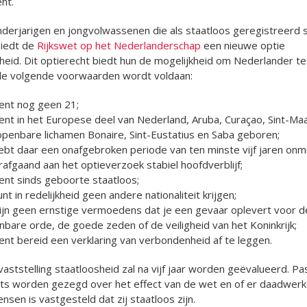
nt.
derjarigen en jongvolwassenen die als staatloos geregistreerd s
biedt de
Rijkswet op het Nederlanderschap
een nieuwe optie
heid. Dit optierecht biedt hun de mogelijkheid om Nederlander t
 de volgende voorwaarden wordt voldaan:
bent nog geen 21;
ent in het Europese deel van Nederland, Aruba, Curaçao, Sint-Ma
openbare lichamen Bonaire, Sint-Eustatius en Saba geboren;
ebt daar een onafgebroken periode van ten minste vijf jaren onmi
afgaand aan het optieverzoek stabiel hoofdverblijf;
ent sinds geboorte staatloos;
unt in redelijkheid geen andere nationaliteit krijgen;
zijn geen ernstige vermoedens dat je een gevaar oplevert voor d
bare orde, de goede zeden of de veiligheid van het Koninkrijk;
ent bereid een verklaring van verbondenheid af te leggen.
aststelling staatloosheid zal na vijf jaar worden geëvalueerd. Pa
ets worden gezegd over het effect van de wet en of er daadwerke
sen is vastgesteld dat zij staatloos zijn.