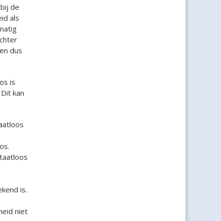
bij de
id als
matig
chter
 en dus
os is
Dit kan
aatloos
os.
staatloos
kend is.
heid niet