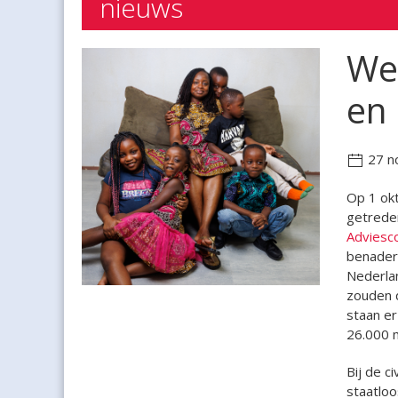
nieuws
Wet
en
27 n
Op 1 ok
getreden
Adviesc
benaderi
Nederlan
zouden 
staan er
26.000 m
Bij de c
staatlo