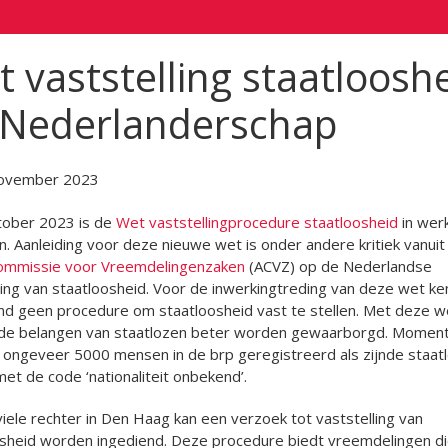
 vaststelling staatloosh
 Nederlanderschap
ovember 2023
tober 2023 is de
Wet vaststellingprocedure staatloosheid
in wer
. Aanleiding voor deze nieuwe wet is onder andere kritiek vanuit
ommissie voor Vreemdelingenzaken
(ACVZ) op de Nederlandse
ng van staatloosheid. Voor de inwerkingtreding van deze wet k
d geen procedure om staatloosheid vast te stellen. Met deze w
de belangen van staatlozen beter worden gewaarborgd. Moment
 ongeveer 5000 mensen in de brp geregistreerd als zijnde staat
et de code ‘nationaliteit onbekend’.
iviele rechter in Den Haag kan een verzoek tot vaststelling van
osheid worden ingediend. Deze procedure biedt vreemdelingen d