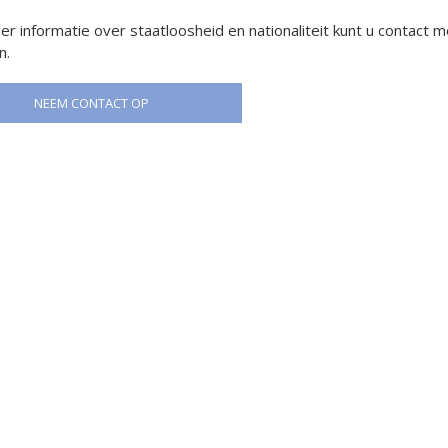
r informatie over staatloosheid en nationaliteit kunt u contact m
n.
NEEM CONTACT OP