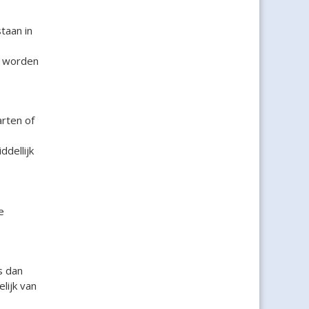
taan in
e worden
arten of
ddellijk
e
s dan
lijk van