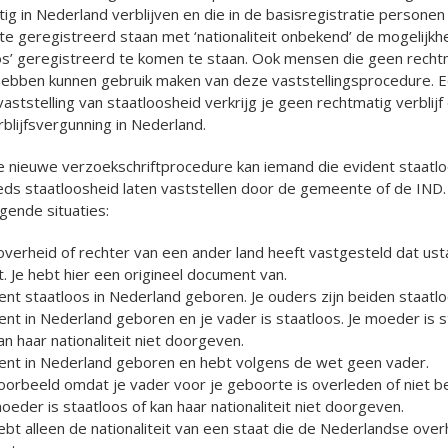
ig in Nederland verblijven en die in de basisregistratie personen 
 geregistreerd staan met ‘nationaliteit onbekend’ de mogelijkhe
os’ geregistreerd te komen te staan. Ook mensen die geen recht
 hebben kunnen gebruik maken van deze vaststellingsprocedure. E
aststelling van staatloosheid verkrijg je geen rechtmatig verblijf
blijfsvergunning in Nederland.
 nieuwe verzoekschriftprocedure kan iemand die evident staatlo
ds staatloosheid laten vaststellen door de gemeente of de IND. 
lgende situaties:
verheid of rechter van een ander land heeft vastgesteld dat ust
. Je hebt hier een origineel document van.
ent staatloos in Nederland geboren. Je ouders zijn beiden staatlo
ent in Nederland geboren en je vader is staatloos. Je moeder is 
an haar nationaliteit niet doorgeven.
bent in Nederland geboren en hebt volgens de wet geen vader.
oorbeeld omdat je vader voor je geboorte is overleden of niet be
oeder is staatloos of kan haar nationaliteit niet doorgeven.
ebt alleen de nationaliteit van een staat die de Nederlandse over