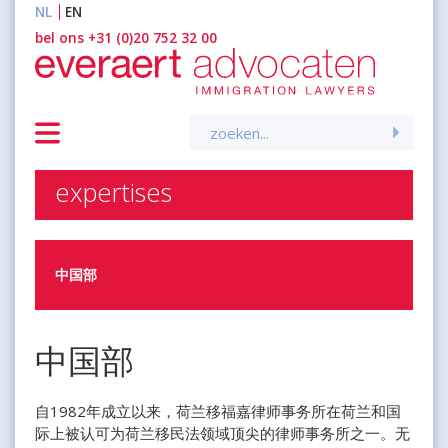
NL
EN
inhoud
bel ons +31 (0)20 752 32 00
Zoeken
naar:
expertises
中国部
中国部
自1982年成立以来，荷兰移福嘉律师事务所在荷兰和国
际上被认可为荷兰移民法领域顶尖的律师事务所之一。无